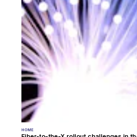
HOME
Fiber-to-the-X rollout challenges in t