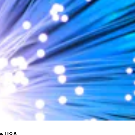
he USA