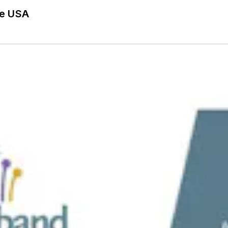
he USA