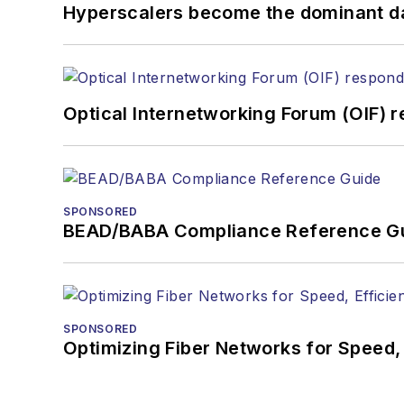
Hyperscalers become the dominant d
jlauter@endeavorb2b.com
Optical Internetworking Forum (OIF) 
SPONSORED
BEAD/BABA Compliance Reference G
SPONSORED
Optimizing Fiber Networks for Speed, 