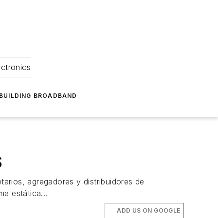
ectronics
BUILDING BROADBAND
S
tarios, agregadores y distribuidores de
a estática...
ADD US ON GOOGLE